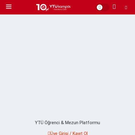
YTÜ Öğrenci & Mezun Platformu
Üye Girişi / Kayıt Ol