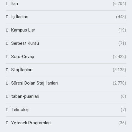
İlan
(6.204)
İş İlanları
(443)
Kampüs List
(19)
Serbest Kürsü
(71)
Soru-Cevap
(2.422)
Staj İlanları
(3.128)
Süresi Dolan Staj İlanları
(2.778)
taban-puanlari
(6)
Teknoloji
(7)
Yetenek Programları
(36)