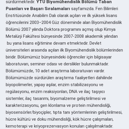
sürdürmektedir.
YTÜ Biyomühendislik Bölümü Taban
Puanları ve Başarı Sıralamaları
sayfamızda. Fen Bilimleri
Enstitüsünde Anabilim Dalı olarak açılan ve ilk yüksek lisans
öğrencilerini 2003–2004 Güz döneminde alan Biyomühendislik
Bölümü 2007 yılında Doktora programını açmış olup Kimya
Metalürji Fakültesi bünyesinde 2007-2008 akademik yılından
bu yana lisans eğitimine devam etmektedir. Devlet
üniversiteleri arasında açılan ilk Biyomühendislik bölümlerinden
biridir. Bölümümüz bünyesindeki öğrenciler için bilgisayar
laboratuvarı, seminer odası ve derslikler bulunmaktadır.
Bölümümüzde, 10 adet araştırma laboratuvarı vardır.
Bölümümüzde sürdürülen araştırma faaliyetleri dahilinde
biyopolimerler, yapay aşılar, enzim stabilizasyonu ve
regülasyonu, enzim reaksiyonları, DNA ve ilaç taşıyıcı
sistemler, ilaç tasarımı, biyomalzeme geliştirilmesi ve
karakterizasyonu, gen klonlama ve protein mühendisliği,
biyosensörler/biyoçipler, tıpta tanı yöntemlerinin geliştirilmesi,
hücre kültürü ve doku mühendisliği, kök hücre çalışmaları,
kemoterapi ve kriyoprezervasyon konuları çalışılmaktadır.