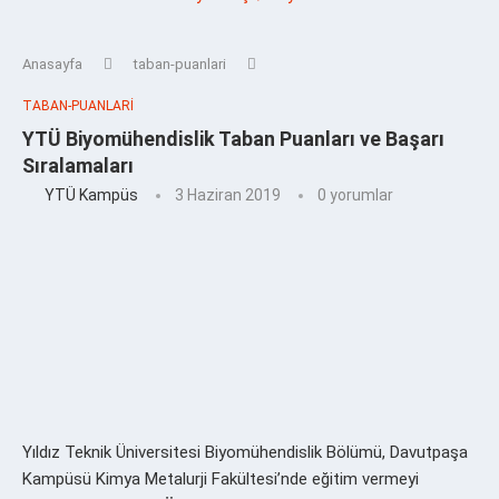
Anasayfa
taban-puanlari
TABAN-PUANLARI
YTÜ Biyomühendislik Taban Puanları ve Başarı
Sıralamaları
YTÜ Kampüs
3 Haziran 2019
0 yorumlar
Yıldız Teknik Üniversitesi Biyomühendislik Bölümü, Davutpaşa
Kampüsü Kimya Metalurji Fakültesi’nde eğitim vermeyi