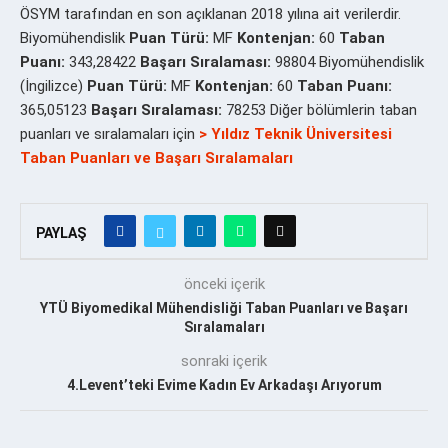
ÖSYM tarafından en son açıklanan 2018 yılına ait verilerdir.
Biyomühendislik
Puan Türü:
MF
Kontenjan:
60
Taban
Puanı:
343,28422
Başarı Sıralaması:
98804 Biyomühendislik
(İngilizce)
Puan Türü:
MF
Kontenjan:
60
Taban Puanı:
365,05123
Başarı Sıralaması:
78253 Diğer bölümlerin taban
puanları ve sıralamaları için
> Yıldız Teknik Üniversitesi
Taban Puanları ve Başarı Sıralamaları
PAYLAŞ
önceki içerik
YTÜ Biyomedikal Mühendisliği Taban Puanları ve Başarı
Sıralamaları
sonraki içerik
4.Levent’teki Evime Kadın Ev Arkadaşı Arıyorum