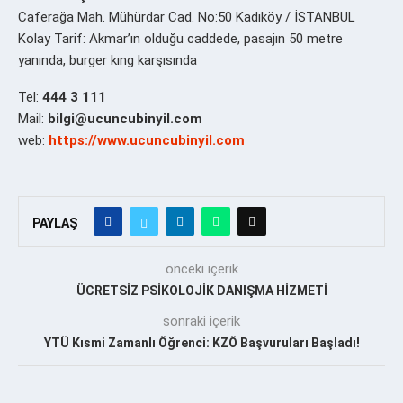
Caferağa Mah. Mühürdar Cad. No:50 Kadıköy / İSTANBUL
Kolay Tarif: Akmar’ın olduğu caddede, pasajın 50 metre
yanında, burger kıng karşısında
Tel:
444 3 111
Mail:
bilgi@ucuncubinyil.com
web:
https://www.ucuncubinyil.com
PAYLAŞ
önceki içerik
ÜCRETSİZ PSİKOLOJİK DANIŞMA HİZMETİ
sonraki içerik
YTÜ Kısmi Zamanlı Öğrenci: KZÖ Başvuruları Başladı!