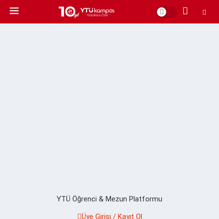
YTÜ Öğrenci & Mezun Platformu
Üye Girişi / Kayıt Ol