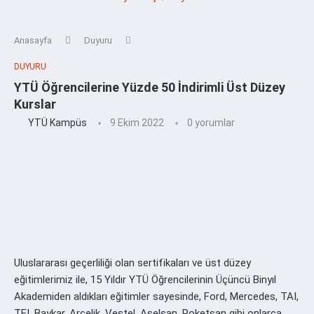
Anasayfa
Duyuru
DUYURU
YTÜ Öğrencilerine Yüzde 50 İndirimli Üst Düzey
Kurslar
YTÜ Kampüs
9 Ekim 2022
0 yorumlar
Uluslararası geçerliliği olan sertifikaları ve üst düzey
eğitimlerimiz ile, 15 Yıldır YTÜ Öğrencilerinin Üçüncü Binyıl
Akademiden aldıkları eğitimler sayesinde, Ford, Mercedes, TAI,
TEI, Baykar, Arçelik, Vestel, Aselsan, Roketsan gibi onlarca