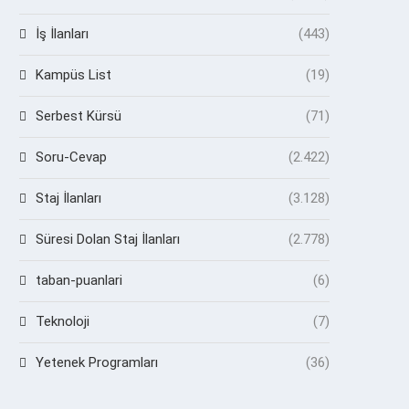
İş İlanları
(443)
Kampüs List
(19)
Serbest Kürsü
(71)
Soru-Cevap
(2.422)
Staj İlanları
(3.128)
Süresi Dolan Staj İlanları
(2.778)
taban-puanlari
(6)
Teknoloji
(7)
Yetenek Programları
(36)