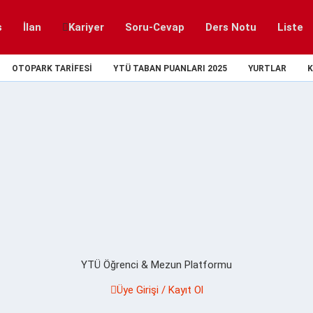
s
İlan
Kariyer
Soru-Cevap
Ders Notu
Liste
OTOPARK TARIFESI
YTÜ TABAN PUANLARI 2025
YURTLAR
K
YTÜ Öğrenci & Mezun Platformu
Üye Girişi / Kayıt Ol