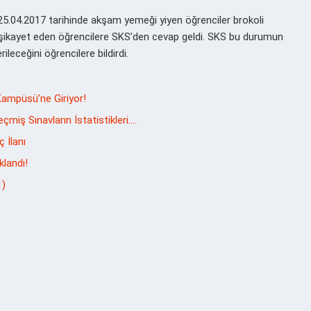
5.04.2017 tarihinde akşam yemeği yiyen öğrenciler brokoli
şikayet eden öğrencilere SKS’den cevap geldi. SKS bu durumun
leceğini öğrencilere bildirdi.
ampüsü’ne Giriyor!
miş Sınavların İstatistikleri….
ç İlanı
klandı!
1)