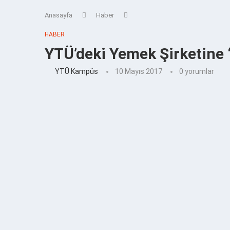
Anasayfa
Haber
HABER
YTÜ’deki Yemek Şirketine 
YTÜ Kampüs
10 Mayıs 2017
0 yorumlar