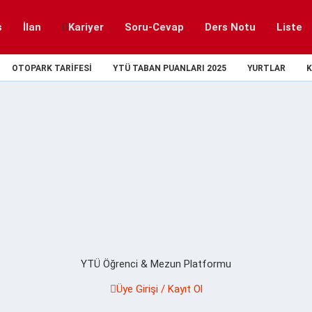
s
İlan
Kariyer
Soru-Cevap
Ders Notu
Liste
OTOPARK TARIFESI
YTÜ TABAN PUANLARI 2025
YURTLAR
K
YTÜ Öğrenci & Mezun Platformu
Üye Girişi / Kayıt Ol