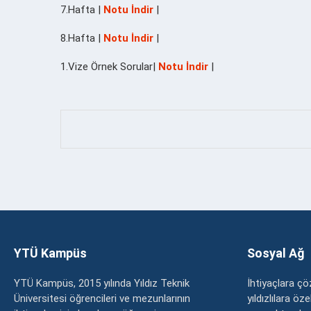
7.Hafta |
Notu İndir
|
8.Hafta |
Notu İndir
|
1.Vize Örnek Sorular|
Notu İndir
|
YTÜ Kampüs
Sosyal Ağ
YTÜ Kampüs, 2015 yılında Yıldız Teknik
İhtiyaçlara 
Üniversitesi öğrencileri ve mezunlarının
yıldızlılara ö