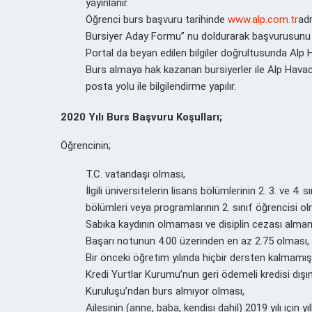
yayınlanır.
Öğrenci burs başvuru tarihinde
www.alp.com.tr
adr
Bursiyer Aday Formu” nu doldurarak başvurusunu g
Portal da beyan edilen bilgiler doğrultusunda Alp H
Burs almaya hak kazanan bursiyerler ile Alp Havacıl
posta yolu ile bilgilendirme yapılır.
2020 Yılı Burs Başvuru Koşulları;
Öğrencinin;
T.C. vatandaşı olması,
İlgili üniversitelerin lisans bölümlerinin 2. 3. ve 4. 
bölümleri veya programlarının 2. sınıf öğrencisi ol
Sabıka kaydının olmaması ve disiplin cezası alma
Başarı notunun 4.00 üzerinden en az 2.75 olması,
Bir önceki öğretim yılında hiçbir dersten kalmamış
Kredi Yurtlar Kurumu’nun geri ödemeli kredisi dışı
Kuruluşu’ndan burs almıyor olması,
Ailesinin (anne, baba, kendisi dahil) 2019 yılı için y