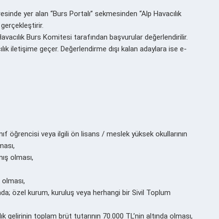
esinde yer alan “Burs Portalı” sekmesinden “Alp Havacılık
erçekleştirir.
avacılık Burs Komitesi tarafından başvurular değerlendirilir.
ık iletişime geçer. Değerlendirme dışı kalan adaylara ise e-
sınıf öğrencisi veya ilgili ön lisans / meslek yüksek okullarının
ması,
mış olması,
 olması,
nda; özel kurum, kuruluş veya herhangi bir Sivil Toplum
ıllık gelirinin toplam brüt tutarının 70.000 TL’nin altında olması,