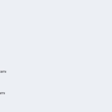
ramı
amı