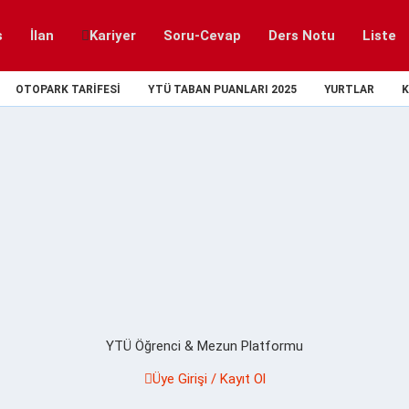
s
İlan
Kariyer
Soru-Cevap
Ders Notu
Liste
OTOPARK TARIFESI
YTÜ TABAN PUANLARI 2025
YURTLAR
K
YTÜ Öğrenci & Mezun Platformu
Üye Girişi / Kayıt Ol