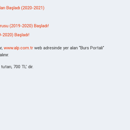
ları Başladı (2020-2021)
rusu (2019-2020) Başladı!
-2020) Başladı!
r,
www.alp.com.tr
web adresinde yer alan “Burs Portalı”
lınır.
utarı, 700 TL’ dir.