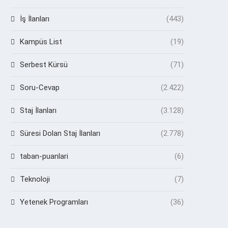
İş İlanları
(443)
Kampüs List
(19)
Serbest Kürsü
(71)
Soru-Cevap
(2.422)
Staj İlanları
(3.128)
Süresi Dolan Staj İlanları
(2.778)
taban-puanlari
(6)
Teknoloji
(7)
Yetenek Programları
(36)