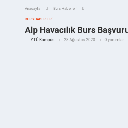
Anasayfa
Burs Haberleri
BURS HABERLERI
Alp Havacılık Burs Başvurul
YTÜ Kampüs
28 Ağustos 2020
0 yorumlar