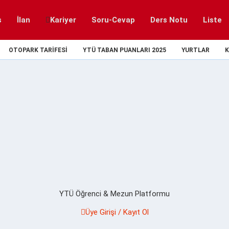
s
İlan
Kariyer
Soru-Cevap
Ders Notu
Liste
OTOPARK TARIFESI
YTÜ TABAN PUANLARI 2025
YURTLAR
K
YTÜ Öğrenci & Mezun Platformu
Üye Girişi / Kayıt Ol