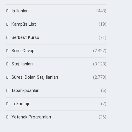
İş İlanları
(443)
Kampüs List
(19)
Serbest Kürsü
(71)
Soru-Cevap
(2.422)
Staj İlanları
(3.128)
Süresi Dolan Staj İlanları
(2.778)
taban-puanlari
(6)
Teknoloji
(7)
Yetenek Programları
(36)