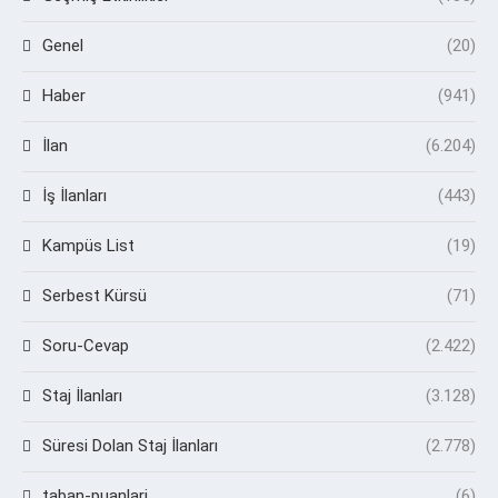
Genel
(20)
Haber
(941)
İlan
(6.204)
İş İlanları
(443)
Kampüs List
(19)
Serbest Kürsü
(71)
Soru-Cevap
(2.422)
Staj İlanları
(3.128)
Süresi Dolan Staj İlanları
(2.778)
taban-puanlari
(6)