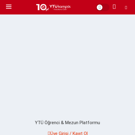
YTÜ Öğrenci & Mezun Platformu
Üye Girişi / Kayıt Ol