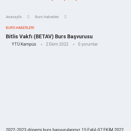
Anasayfa
Burs Haberleri
BURS HABERLERI
Bitlis Vakfı (BETAV) Burs Başvurusu
YTÜ Kampüs
2 Ekim 2022
0 yorumlar
2022-2023 dönemi burs başvurularımız 15 Eylül-07 EKİM 2022