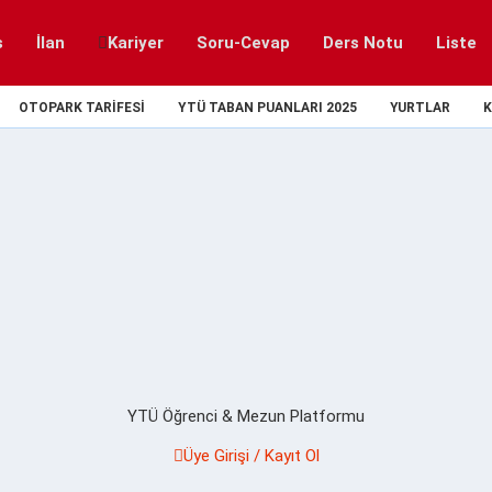
s
İlan
Kariyer
Soru-Cevap
Ders Notu
Liste
OTOPARK TARIFESI
YTÜ TABAN PUANLARI 2025
YURTLAR
K
YTÜ Öğrenci & Mezun Platformu
Üye Girişi / Kayıt Ol