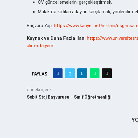
CV güncellemelerini gerçekleştirmek,
Mülakata katılan adayları karşılamak, yönlendirme
Başvuru Yap:
https://www.kariyer.net/is-ilani/dsg-ins
Kaynak ve Daha Fazla İlan:
https://www.universites
alim-stajyeri/
PAYLAŞ
önceki içerik
Sebit Staj Başvurusu – Sınıf Öğretmenliği
Y