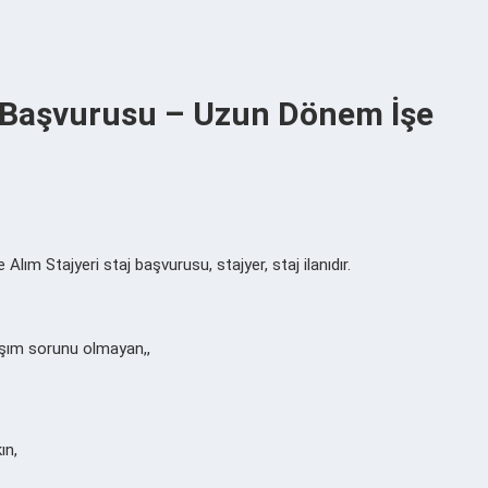
j Başvurusu – Uzun Dönem İşe
m Stajyeri staj başvurusu, stajyer, staj ilanıdır.
şım sorunu olmayan,,
ın,