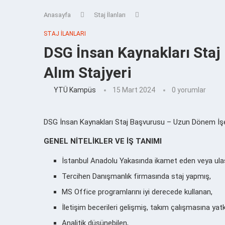
Anasayfa
Staj İlanları
STAJ İLANLARI
DSG İnsan Kaynakları Sta
Alım Stajyeri
YTÜ Kampüs
15 Mart 2024
0 yorumlar
DSG İnsan Kaynakları Staj Başvurusu – Uzun Dönem İşe Alı
GENEL NİTELİKLER VE İŞ TANIMI
İstanbul Anadolu Yakasında ikamet eden veya ula
Tercihen Danışmanlık firmasında staj yapmış,
MS Office programlarını iyi derecede kullanan,
İletişim becerileri gelişmiş, takım çalışmasına yatk
Analitik düşünebilen,