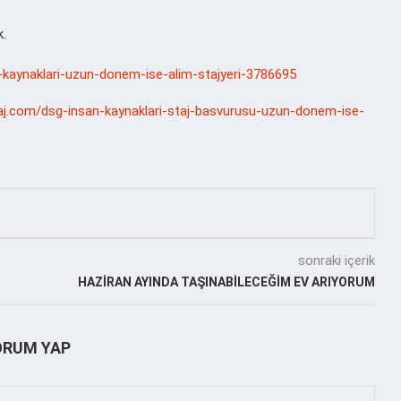
k.
an-kaynaklari-uzun-donem-ise-alim-stajyeri-3786695
taj.com/dsg-insan-kaynaklari-staj-basvurusu-uzun-donem-ise-
sonraki içerik
HAZİRAN AYINDA TAŞINABİLECEĞİM EV ARIYORUM
ORUM YAP