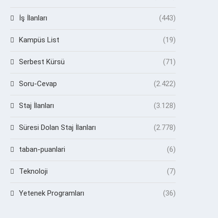
İş İlanları
(443)
Kampüs List
(19)
Serbest Kürsü
(71)
Soru-Cevap
(2.422)
Staj İlanları
(3.128)
Süresi Dolan Staj İlanları
(2.778)
taban-puanlari
(6)
Teknoloji
(7)
Yetenek Programları
(36)