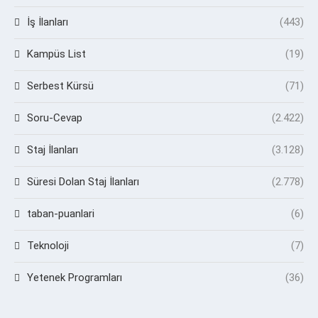
İş İlanları
(443)
Kampüs List
(19)
Serbest Kürsü
(71)
Soru-Cevap
(2.422)
Staj İlanları
(3.128)
Süresi Dolan Staj İlanları
(2.778)
taban-puanlari
(6)
Teknoloji
(7)
Yetenek Programları
(36)