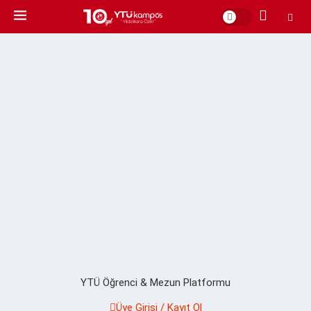
YTÜ Öğrenci & Mezun Platformu
Üye Girişi / Kayıt Ol