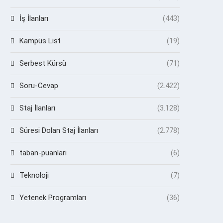
İş İlanları
(443)
Kampüs List
(19)
Serbest Kürsü
(71)
Soru-Cevap
(2.422)
Staj İlanları
(3.128)
Süresi Dolan Staj İlanları
(2.778)
taban-puanlari
(6)
Teknoloji
(7)
Yetenek Programları
(36)