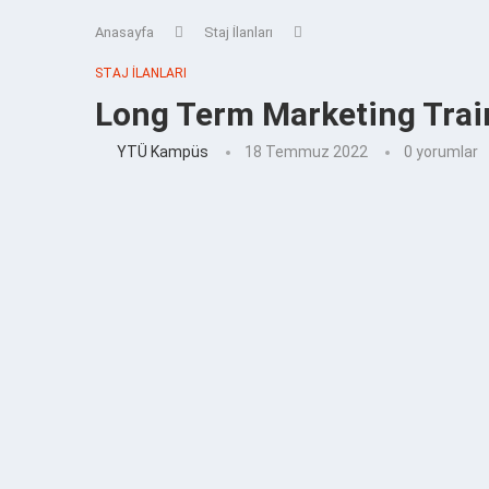
Anasayfa
Staj İlanları
STAJ İLANLARI
Long Term Marketing Trai
YTÜ Kampüs
18 Temmuz 2022
0 yorumlar