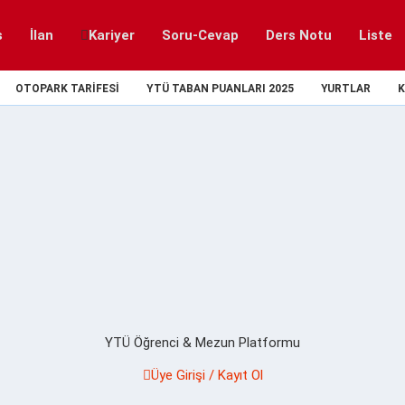
s
İlan
Kariyer
Soru-Cevap
Ders Notu
Liste
OTOPARK TARIFESI
YTÜ TABAN PUANLARI 2025
YURTLAR
K
YTÜ Öğrenci & Mezun Platformu
Üye Girişi / Kayıt Ol