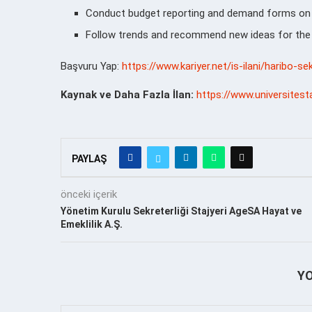
Conduct budget reporting and demand forms o
Follow trends and r
ecommend new ideas for the
Başvuru Yap:
https://www.kariyer.net/is-ilani/haribo-
Kaynak ve Daha Fazla İlan:
https://www.universites
PAYLAŞ
önceki içerik
Yönetim Kurulu Sekreterliği Stajyeri AgeSA Hayat ve
Emeklilik A.Ş.
Y