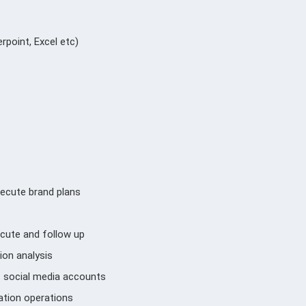
point, Excel etc)
xecute brand plans
ecute and follow up
ion analysis
f social media accounts
vation operations