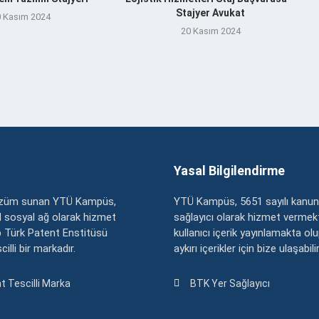
Stajyer Avukat
 Kasım 2024
20 Kasım 2024
Yasal Bilgilendirme
çözüm sunan YTÜ Kampüs,
YTÜ Kampüs, 5651 sayılı kanun
zel sosyal ağ olarak hizmet
sağlayıcı olarak hizmet vermekt
 Türk Patent Enstitüsü
kullanıcı içerik yayınlamakta ol
illi bir markadır.
aykırı içerikler için bize ulaşabili
t Tescilli Marka
BTK Yer Sağlayıcı