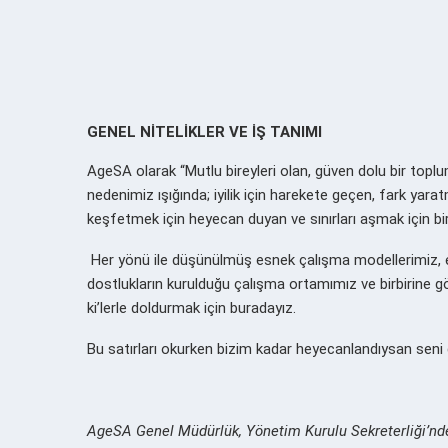
GENEL NİTELİKLER VE İŞ TANIMI
AgeSA olarak “Mutlu bireyleri olan, güven dolu bir toplum 
nedenimiz ışığında; iyilik için harekete geçen, fark yar
keşfetmek için heyecan duyan ve sınırları aşmak için birli
Her yönü ile düşünülmüş esnek çalışma modellerimiz, en 
dostlukların kurulduğu çalışma ortamımız ve birbirine gö
ki’lerle doldurmak için buradayız.
Bu satırları okurken bizim kadar heyecanlandıysan seni
AgeSA Genel Müdürlük, Yönetim Kurulu Sekreterliği’nde