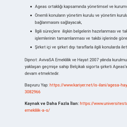
Ageas ortaklığı kapsamında yönetimsel ve kurumsa
Önemli konuların yönetim kurulu ve yönetim kurulu 
bağlanmasını sağlayacak,
İlgili süreçlere ilişkin belgelerin hazırlanması ve ta
işlemlerinin tamamlanması ve takibi işlerinde göre
Şirket içi ve şirket dışı taraflarla ilgili konularda 
Dipnot: AvivaSA Emeklilik ve Hayat 2007 yılında kurulmuş o
yaklaşan geçmişe sahip Belçikalı sigorta şirketi Ageas’ın
devam etmektedir.
Başvuru Yap:
https://www.kariyer.net/is-ilani/agesa-hay
3082966
Kaynak ve Daha Fazla İlan:
https://www.universitest
emeklilik-a-s/