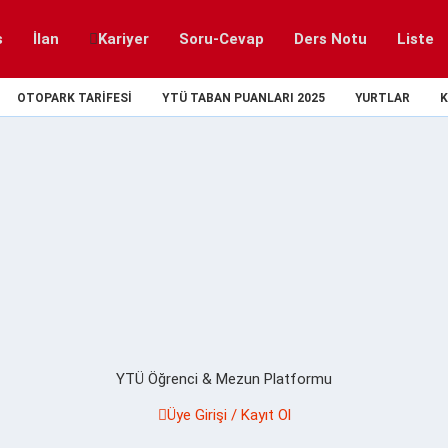
s
İlan
Kariyer
Soru-Cevap
Ders Notu
Liste
OTOPARK TARIFESI
YTÜ TABAN PUANLARI 2025
YURTLAR
K
YTÜ Öğrenci & Mezun Platformu
Üye Girişi / Kayıt Ol