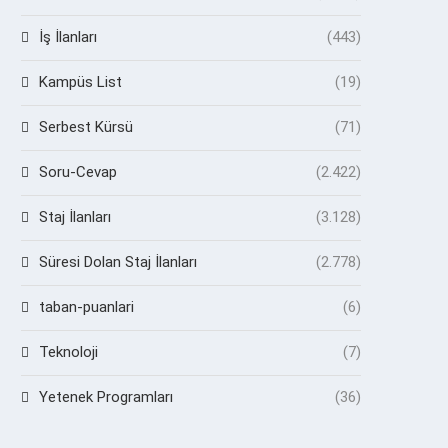
İş İlanları
(443)
Kampüs List
(19)
Serbest Kürsü
(71)
Soru-Cevap
(2.422)
Staj İlanları
(3.128)
Süresi Dolan Staj İlanları
(2.778)
taban-puanlari
(6)
Teknoloji
(7)
Yetenek Programları
(36)