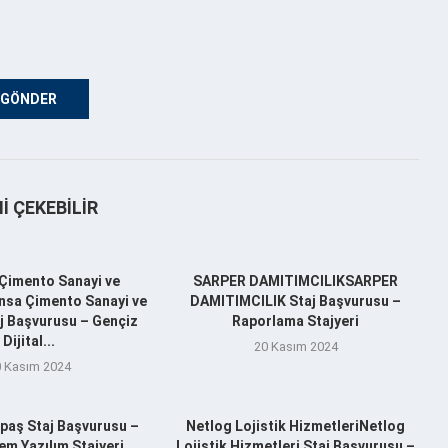
NI ÇEKEBILIR
Çimento Sanayi ve
SARPER DAMITIMCILIKSARPER
nsa Çimento Sanayi ve
DAMITIMCILIK Staj Başvurusu –
aj Başvurusu – Gençiz
Raporlama Stajyeri
Dijital...
20 Kasım 2024
 Kasım 2024
aş Staj Başvurusu –
Netlog Lojistik HizmetleriNetlog
m Yazılım Stajyeri
Lojistik Hizmetleri Staj Başvurusu –