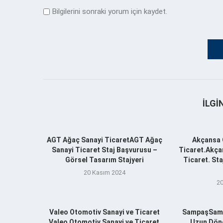
Bilgilerini sonraki yorum için kaydet.
İLGI
AGT Ağaç Sanayi TicaretAGT Ağaç
Akçansa 
Sanayi Ticaret Staj Başvurusu –
Ticaret.Akça
Görsel Tasarım Stajyeri
Ticaret. St
20 Kasım 2024
20
Valeo Otomotiv Sanayi ve Ticaret
SampaşSamp
.Valeo Otomotiv Sanayi ve Ticaret .
Uzun Döne