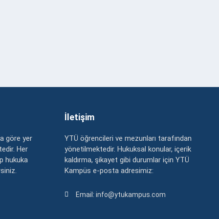
İletişim
a göre yer
YTÜ öğrencileri ve mezunları tarafından
edir. Her
yönetilmektedir. Hukuksal konular, içerik
up hukuka
kaldırma, şikayet gibi durumlar için YTÜ
rsiniz.
Kampüs e-posta adresimiz:
Email: info@ytukampus.com