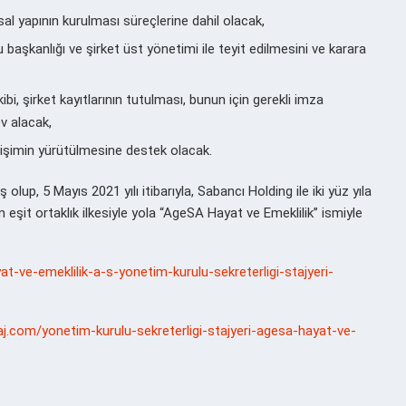
l yapının kurulması süreçlerine dahil olacak,
başkanlığı ve şirket üst yönetimi ile teyit edilmesini ve karara
kibi, şirket kayıtlarının tutulması, bunun için gerekli imza
v alacak,
iletişimin yürütülmesine destek olacak.
lup, 5 Mayıs 2021 yılı itibarıyla, Sabancı Holding ile iki yüz yıla
 eşit ortaklık ilkesiyle yola “AgeSA Hayat ve Emeklilik” ismiyle
at-ve-emeklilik-a-s-yonetim-kurulu-sekreterligi-stajyeri-
aj.com/yonetim-kurulu-sekreterligi-stajyeri-agesa-hayat-ve-