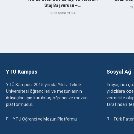
Staj Başvurusu –...
20
20 Kasım 2024
YTÜ Kampüs
Sosyal Ağ
YTÜ Kampüs, 2015 yılında Yıldız Teknik
İhtiyaçlara 
Üniversitesi öğrencileri ve mezunlarının
yıldızlılara ö
ihtiyaçları için kurulmuş öğrenci ve mezun
vermekte olup
platformudur.
tarafından tesc
YTÜ Öğrenci ve Mezun Platformu
Türk Paten