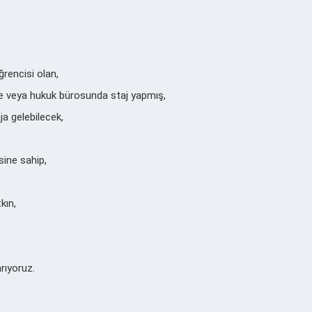
ğrencisi olan,
 veya hukuk bürosunda staj yapmış,
a gelebilecek,
ine sahip,
kın,
arıyoruz.