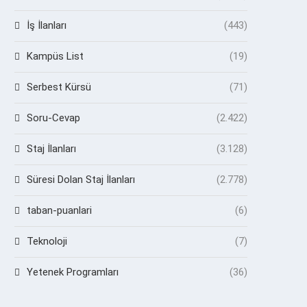
İş İlanları
(443)
Kampüs List
(19)
Serbest Kürsü
(71)
Soru-Cevap
(2.422)
Staj İlanları
(3.128)
Süresi Dolan Staj İlanları
(2.778)
taban-puanlari
(6)
Teknoloji
(7)
Yetenek Programları
(36)