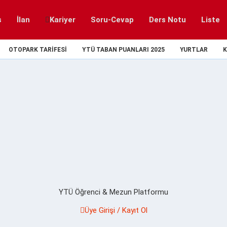
s
İlan
Kariyer
Soru-Cevap
Ders Notu
Liste
OTOPARK TARIFESI
YTÜ TABAN PUANLARI 2025
YURTLAR
K
YTÜ Öğrenci & Mezun Platformu
Üye Girişi / Kayıt Ol