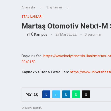
Anasayfa
Staj İlanları
STAJ İLANLARI
Martaş Otomotiv Netxt-M 
YTÜ Kampüs
27 Mart 2022
0 yorumlar
Başvuru Yap:
https://www.kariyer.net/is-ilani/martas
3040159
Kaynak ve Daha Fazla İlan:
https://www.universites
PAYLAŞ
önceki içerik