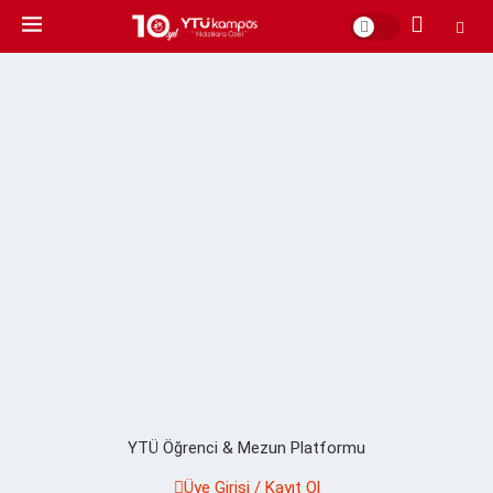
YTÜ Öğrenci & Mezun Platformu
Üye Girişi / Kayıt Ol