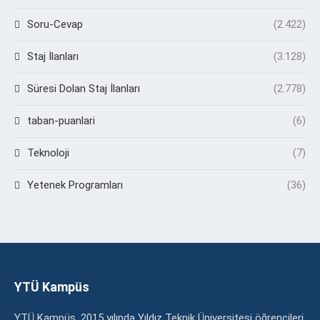
Soru-Cevap
(2.422)
Staj İlanları
(3.128)
Süresi Dolan Staj İlanları
(2.778)
taban-puanlari
(6)
Teknoloji
(7)
Yetenek Programları
(36)
YTÜ Kampüs
YTÜ Kampüs, 2015 yılında Yıldız Teknik Üniversitesi öğrencileri