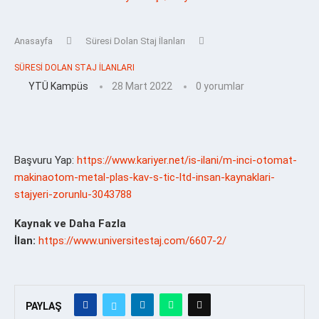
Anasayfa
Süresi Dolan Staj İlanları
SÜRESI DOLAN STAJ İLANLARI
YTÜ Kampüs
28 Mart 2022
0 yorumlar
Başvuru Yap:
https://www.kariyer.net/is-ilani/m-inci-otomat-
makinaotom-metal-plas-kav-s-tic-ltd-insan-kaynaklari-
stajyeri-zorunlu-3043788
Kaynak ve Daha Fazla
İlan:
https://www.universitestaj.com/6607-2/
PAYLAŞ