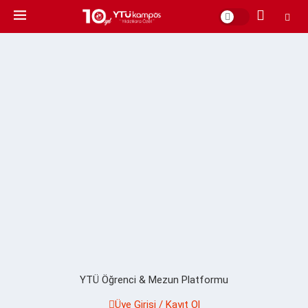
YTÜ Öğrenci & Mezun Platformu
Üye Girişi / Kayıt Ol