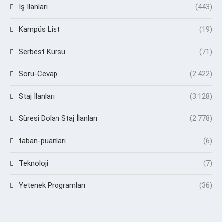
İş İlanları
(443)
Kampüs List
(19)
Serbest Kürsü
(71)
Soru-Cevap
(2.422)
Staj İlanları
(3.128)
Süresi Dolan Staj İlanları
(2.778)
taban-puanlari
(6)
Teknoloji
(7)
Yetenek Programları
(36)