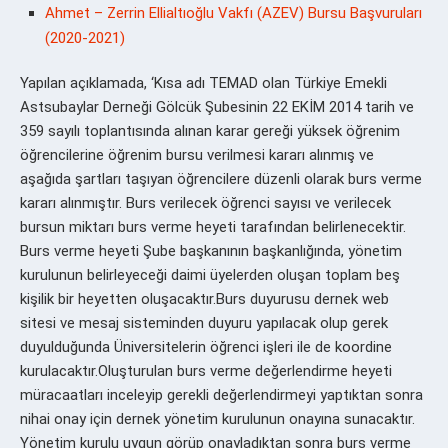
Ahmet – Zerrin Ellialtıoğlu Vakfı (AZEV) Bursu Başvuruları
(2020-2021)
Yapılan açıklamada, ‘Kısa adı TEMAD olan Türkiye Emekli
Astsubaylar Derneği Gölcük Şubesinin 22 EKİM 2014 tarih ve
359 sayılı toplantısında alınan karar gereği yüksek öğrenim
öğrencilerine öğrenim bursu verilmesi kararı alınmış ve
aşağıda şartları taşıyan öğrencilere düzenli olarak burs verme
kararı alınmıştır. Burs verilecek öğrenci sayısı ve verilecek
bursun miktarı burs verme heyeti tarafından belirlenecektir.
Burs verme heyeti Şube başkanının başkanlığında, yönetim
kurulunun belirleyeceği daimi üyelerden oluşan toplam beş
kişilik bir heyetten oluşacaktır.Burs duyurusu dernek web
sitesi ve mesaj sisteminden duyuru yapılacak olup gerek
duyulduğunda Üniversitelerin öğrenci işleri ile de koordine
kurulacaktır.Oluşturulan burs verme değerlendirme heyeti
müracaatları inceleyip gerekli değerlendirmeyi yaptıktan sonra
nihai onay için dernek yönetim kurulunun onayına sunacaktır.
Yönetim kurulu uygun görüp onayladıktan sonra burs verme