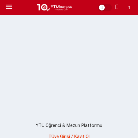
YTÜ Öğrenci & Mezun Platformu
Üye Girişi / Kayıt Ol