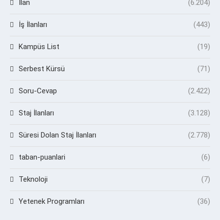
İlan
(6.204)
İş İlanları
(443)
Kampüs List
(19)
Serbest Kürsü
(71)
Soru-Cevap
(2.422)
Staj İlanları
(3.128)
Süresi Dolan Staj İlanları
(2.778)
taban-puanlari
(6)
Teknoloji
(7)
Yetenek Programları
(36)