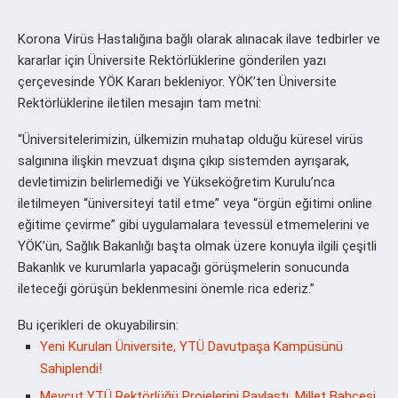
Korona Virüs Hastalığına bağlı olarak alınacak ilave tedbirler ve
kararlar için Üniversite Rektörlüklerine gönderilen yazı
çerçevesinde YÖK Kararı bekleniyor. YÖK’ten Üniversite
Rektörlüklerine iletilen mesajın tam metni:
“Üniversitelerimizin, ülkemizin muhatap olduğu küresel virüs
salgınına ilişkin mevzuat dışına çıkıp sistemden ayrışarak,
devletimizin belirlemediği ve Yükseköğretim Kurulu’nca
iletilmeyen “üniversiteyi tatil etme” veya “örgün eğitimi online
eğitime çevirme” gibi uygulamalara tevessül etmemelerini ve
YÖK’ün, Sağlık Bakanlığı başta olmak üzere konuyla ilgili çeşitli
Bakanlık ve kurumlarla yapacağı görüşmelerin sonucunda
ileteceği görüşün beklenmesini önemle rica ederiz.”
Bu içerikleri de okuyabilirsin:
Yeni Kurulan Üniversite, YTÜ Davutpaşa Kampüsünü
Sahiplendi!
Mevcut YTÜ Rektörlüğü Projelerini Paylaştı, Millet Bahçesi