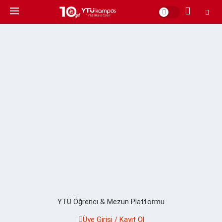
YTÜ Öğrenci & Mezun Platformu
Üye Girişi / Kayıt Ol