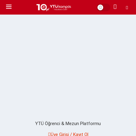
YTÜ Öğrenci & Mezun Platformu
Üye Girişi / Kayıt Ol