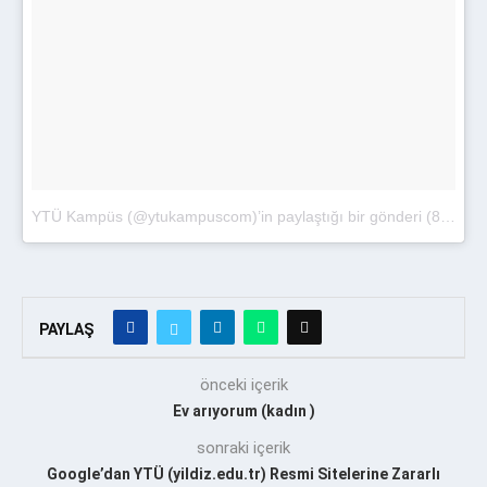
YTÜ Kampüs (@ytukampuscom)’in paylaştığı bir gönderi
(
8 Eki 2017, 00:08 PDT
PAYLAŞ
önceki içerik
Ev arıyorum (kadın )
sonraki içerik
Google’dan YTÜ (yildiz.edu.tr) Resmi Sitelerine Zararlı