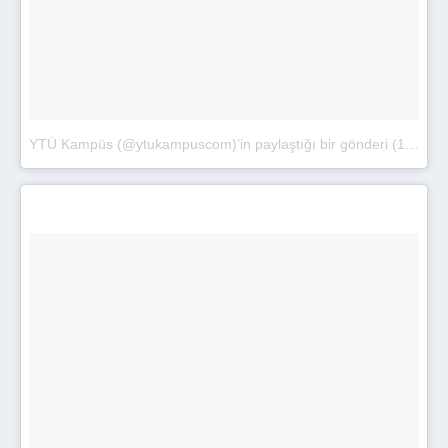
YTÜ Kampüs (@ytukampuscom)’in paylaştığı bir gönderi
(
13 Eyl 2017, 01:56 PDT