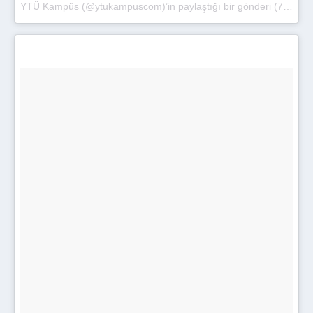
YTÜ Kampüs (@ytukampuscom)’in paylaştığı bir gönderi
(
7 Eki 2017, 11:54 PDT