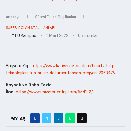
Anasayfa
Süresi Dolan Staj İlanları
SÜRESI DOLAN STAJ İLANLARI
YTÜ Kampüs
1 Mart 2022
0 yorumlar
Başvuru Yap:
https://www.kariyer.net/is-ilani/finartz-bilgi-
teknolojileri-a-s-ar-ge-dokumantasyon-stajyeri-2063476
Kaynak ve Daha Fazla
İlan:
https://www.universitestaj.com/6541-2/
PAYLAŞ