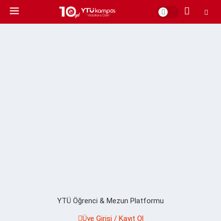
YTÜ Öğrenci & Mezun Platformu
Üye Girişi / Kayıt Ol