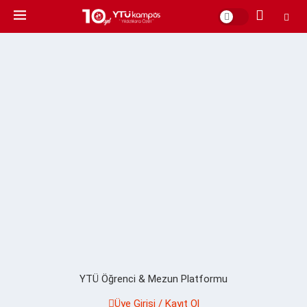
YTÜ Öğrenci & Mezun Platformu
Üye Girişi / Kayıt Ol