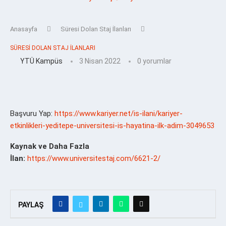
Anasayfa
Süresi Dolan Staj İlanları
SÜRESI DOLAN STAJ İLANLARI
YTÜ Kampüs
3 Nisan 2022
0 yorumlar
Başvuru Yap:
https://www.kariyer.net/is-ilani/kariyer-
etkinlikleri-yeditepe-universitesi-is-hayatina-ilk-adim-3049653
Kaynak ve Daha Fazla
İlan:
https://www.universitestaj.com/6621-2/
PAYLAŞ