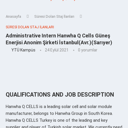
Anasayfa
Süresi Dolan Staj İlanları
SÜRESI DOLAN STAJ İLANLARI
Administrative Intern Hanwha Q Cells Güneş
Enerjisi Anonim Şirketi İstanbul(Avr.)(Sarıyer)
YTÜ Kampüs
24 Eylül 2021
0 yorumlar
QUALIFICATIONS AND JOB DESCRIPTION
Hanwha Q CELLS is a leading solar cell and solar module
manufacturer, belongs to Hanwha Group in South Korea.
Hanwha Q CELLS Turkey is one of the leading and key
supplier and player of Turkish solar market.
We currently need