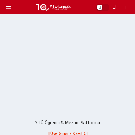
YTÜ Öğrenci & Mezun Platformu
Üye Girişi / Kayıt Ol