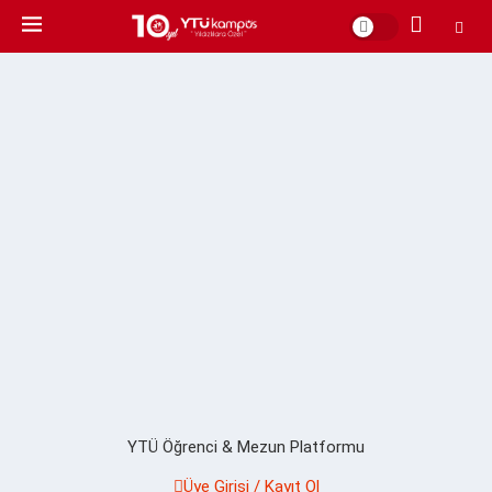
YTÜ Öğrenci & Mezun Platformu
Üye Girişi / Kayıt Ol