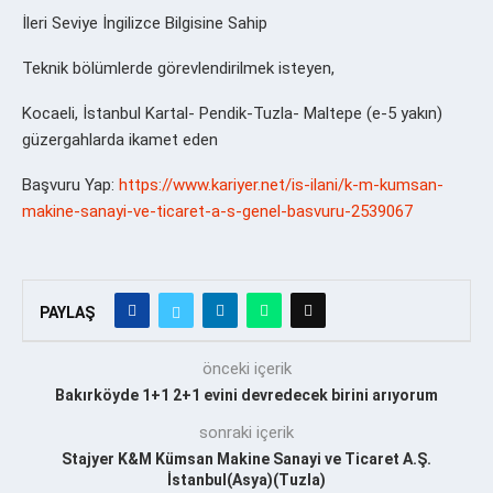
İleri Seviye İngilizce Bilgisine Sahip
Teknik bölümlerde görevlendirilmek isteyen,
Kocaeli, İstanbul Kartal- Pendik-Tuzla- Maltepe (e-5 yakın)
güzergahlarda ikamet eden
Başvuru Yap:
https://www.kariyer.net/is-ilani/k-m-kumsan-
makine-sanayi-ve-ticaret-a-s-genel-basvuru-2539067
PAYLAŞ
önceki içerik
Bakırköyde 1+1 2+1 evini devredecek birini arıyorum
sonraki içerik
Stajyer K&M Kümsan Makine Sanayi ve Ticaret A.Ş.
İstanbul(Asya)(Tuzla)