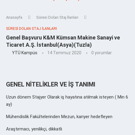
Anasayfa
Süresi Dolan Staj İlanları
SÜRESI DOLAN STAJ İLANLARI
Genel Başvuru K&M Kümsan Makine Sanayi ve
Ticaret A.Ş. İstanbul(Asya)(Tuzla)
YTÜ Kampüs
14 Temmuz 2020
0 yorumlar
GENEL NİTELİKLER VE İŞ TANIMI
Uzun dönem Stajyer Olarak iş hayatına atılmak isteyen ( Min 6
ay)
Mühendislik Fakültelerinden Mezun, kariyer hedefleyen
Araştırmacı, yenilikçi, dikkatli