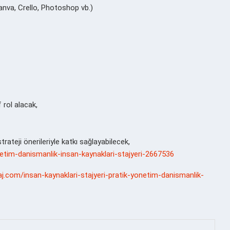
anva, Crello, Photoshop vb.)
 rol alacak,
trateji önerileriyle katkı sağlayabilecek,
onetim-danismanlik-insan-kaynaklari-stajyeri-2667536
aj.com/insan-kaynaklari-stajyeri-pratik-yonetim-danismanlik-