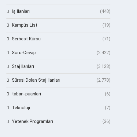
İş İlanları
(443)
Kampüs List
(19)
Serbest Kürsü
(71)
Soru-Cevap
(2.422)
Staj İlanları
(3.128)
Süresi Dolan Staj İlanları
(2.778)
taban-puanlari
(6)
Teknoloji
(7)
Yetenek Programları
(36)