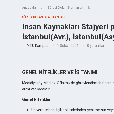
Anasayfa
Süresi Dolan Staj İlanları
SÜRESI DOLAN STAJ İLANLARI
İnsan Kaynakları Stajyeri 
İstanbul(Avr.), İstanbul(As
YTÜ Kampüs
1 Şubat 2021
0 yorumlar
GENEL NİTELİKLER VE İŞ TANIMI
Mecidiyeköy Merkez Ofisimizde görevlendirmek üzere özel
alımı yapılacaktır;
Genel Nitelikler
Üniversitelerin ilgili bölümlerinden yeni mezun veya 