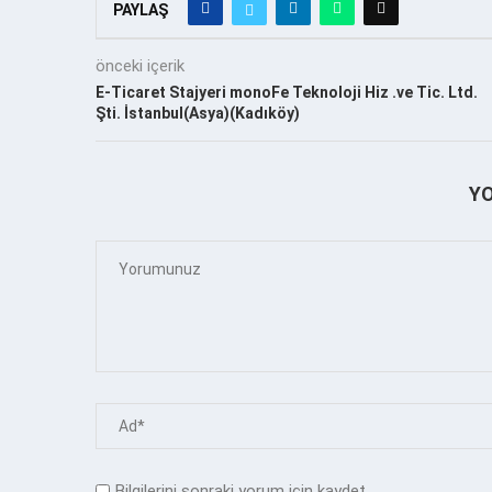
PAYLAŞ
önceki içerik
E-Ticaret Stajyeri monoFe Teknoloji Hiz .ve Tic. Ltd.
Şti. İstanbul(Asya)(Kadıköy)
Y
Bilgilerini sonraki yorum için kaydet.