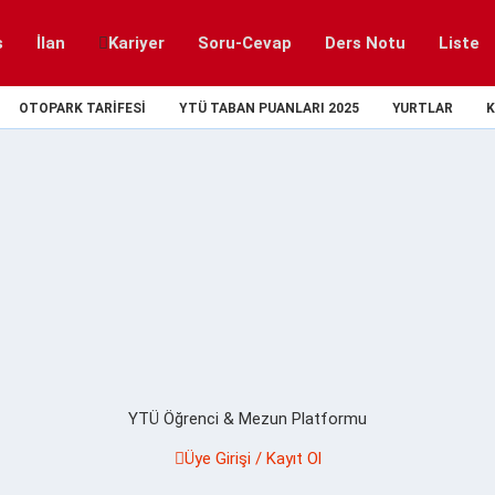
s
İlan
Kariyer
Soru-Cevap
Ders Notu
Liste
OTOPARK TARIFESI
YTÜ TABAN PUANLARI 2025
YURTLAR
K
YTÜ Öğrenci & Mezun Platformu
Üye Girişi / Kayıt Ol