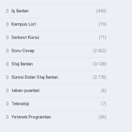
İş İlanları
(443)
Kampüs List
(19)
Serbest Kürsü
(71)
Soru-Cevap
(2.422)
Staj İlanları
(3.128)
Süresi Dolan Staj İlanları
(2.778)
taban-puanlari
(6)
Teknoloji
(7)
Yetenek Programları
(36)