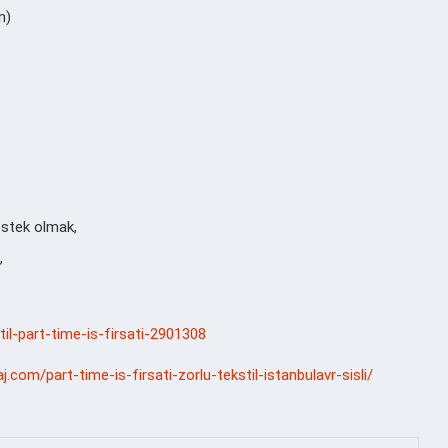
n)
estek olmak,
,
stil-part-time-is-firsati-2901308
j.com/part-time-is-firsati-zorlu-tekstil-istanbulavr-sisli/