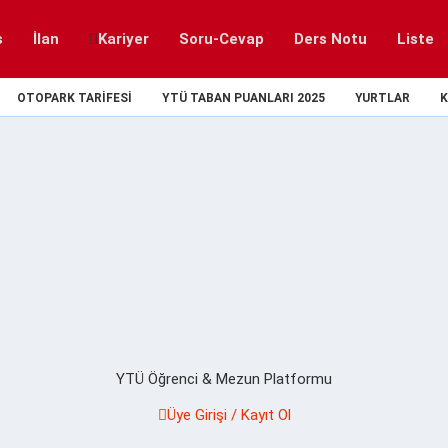
s
İlan
Kariyer
Soru-Cevap
Ders Notu
Liste
OTOPARK TARIFESI
YTÜ TABAN PUANLARI 2025
YURTLAR
K
YTÜ Öğrenci & Mezun Platformu
Üye Girişi / Kayıt Ol