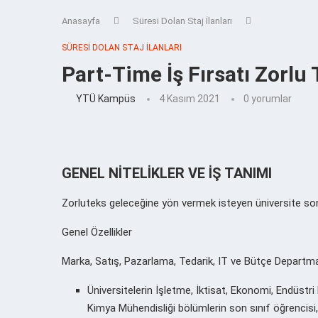
Anasayfa
Süresi Dolan Staj İlanları
SÜRESI DOLAN STAJ İLANLARI
Part-Time İş Fırsatı Zorlu T
YTÜ Kampüs
4 Kasım 2021
0 yorumlar
GENEL NİTELİKLER VE İŞ TANIMI
Zorluteks geleceğine yön vermek isteyen üniversite son 
Genel Özellikler
Marka, Satış, Pazarlama, Tedarik, IT ve Bütçe Departm
Üniversitelerin İşletme, İktisat, Ekonomi, Endüstri 
Kimya Mühendisliği bölümlerin son sınıf öğrencisi,