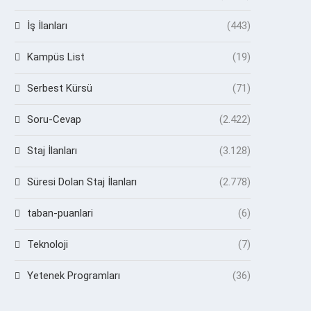
İş İlanları
(443)
Kampüs List
(19)
Serbest Kürsü
(71)
Soru-Cevap
(2.422)
Staj İlanları
(3.128)
Süresi Dolan Staj İlanları
(2.778)
taban-puanlari
(6)
Teknoloji
(7)
Yetenek Programları
(36)