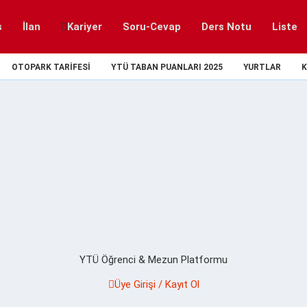
s
İlan
Kariyer
Soru-Cevap
Ders Notu
Liste
OTOPARK TARIFESI
YTÜ TABAN PUANLARI 2025
YURTLAR
K
YTÜ Öğrenci & Mezun Platformu
Üye Girişi / Kayıt Ol