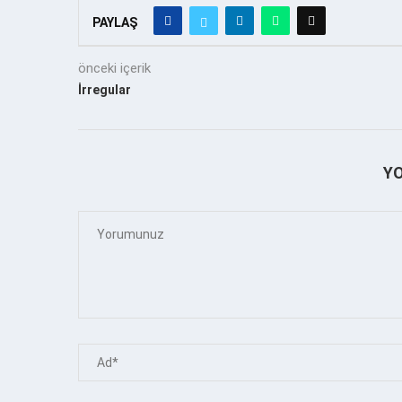
PAYLAŞ
önceki içerik
İrregular
Y