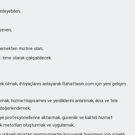
nleyebilen;
seven;
enemekten motive olan;
-time olarak çalışabilecek.
ek olmak, ihtiyaçlarını anlayarak Rahattasin.com için yeni gelişim
k, hizmet kapsamını ve yeniliklerini anlatmak, ikna ve tele
e değerlendirmek;
iye profesyonellerine aktarmak; güvenilir ve kaliteli hizmet
cak metotları oluşturmak ve uygulamak;
n yüksek müşteri memnuniyetini koruyarak büyümesi için sürekli