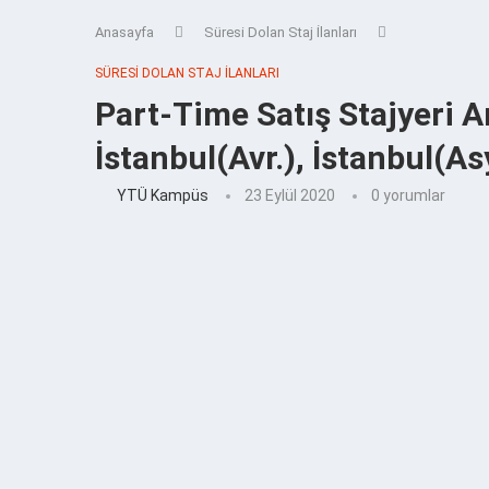
Anasayfa
Süresi Dolan Staj İlanları
SÜRESI DOLAN STAJ İLANLARI
Part-Time Satış Stajyeri A
İstanbul(Avr.), İstanbul(As
YTÜ Kampüs
23 Eylül 2020
0 yorumlar