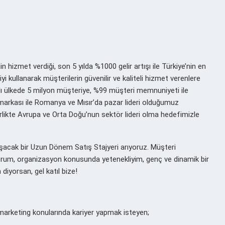
hizmet verdiği, son 5 yılda %1000 gelir artışı ile Türkiye’nin en
iyi kullanarak müşterilerin güvenilir ve kaliteli hizmet verenlere
ı ülkede 5 milyon müşteriye, %99 müşteri memnuniyeti ile
markası ile Romanya ve Mısır’da pazar lideri olduğumuz
rlikte Avrupa ve Orta Doğu’nun sektör lideri olma hedefimizle
şacak bir
Uzun Dönem
Satış Stajyeri
arıyoruz. Müşteri
rum, organizasyon konusunda yetenekliyim, genç ve dinamik bir
diyorsan, gel katıl bize!
marketing konularında kariyer yapmak isteyen;