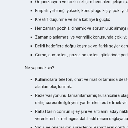
Organizasyon ve sözlü iletişim becerileri gelişmiş;
Empati yeteneği yüksek, konuştuğu kişiyi çok iyi di
Kreatif düşünme ve ikna kabiliyeti güçlü;
Her zaman pozitif, dinamik ve sorumluluk almayı 
Zaman planlaması ve verimlilik konusunda çok iyi;
Belirli hedeflere doğru koşmak ve farklı şeyler d
Cuma, cumartesi, pazar, pazartesi günlerinde part
Ne yapacaksın?
Kullanıcılara telefon, chat ve mail ortamında dest
alanları oluşturmak;
Rezervasyonunu tamamlamamış kullanıcılara ulaşma
satış süreci ile ilgili yeni yöntemler test etmek v
Rahattasin.com’un işleyişini ve artılarını aday nakl
verenlerin hizmet ağına dahil edilmesini sağlaya
Satış ve operasyon süreçlerini, Rahattasin.com’u