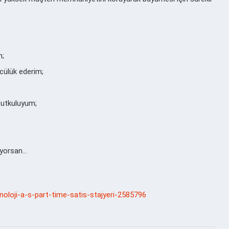
m;
cülük ederim;
tutkuluyum;
diyorsan…
knoloji-a-s-part-time-satis-stajyeri-2585796