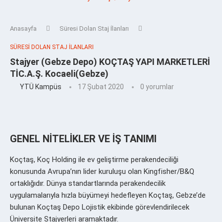
Anasayfa
Süresi Dolan Staj İlanları
SÜRESI DOLAN STAJ İLANLARI
Stajyer (Gebze Depo) KOÇTAŞ YAPI MARKETLERİ
TİC.A.Ş. Kocaeli(Gebze)
YTÜ Kampüs
17 Şubat 2020
0 yorumlar
GENEL NİTELİKLER VE İŞ TANIMI
Koçtaş, Koç Holding ile ev geliştirme perakendeciliği
konusunda Avrupa’nın lider kuruluşu olan Kingfisher/B&Q
ortaklığıdır. Dünya standartlarında perakendecilik
uygulamalarıyla hızla büyümeyi hedefleyen Koçtaş, Gebze’de
bulunan Koçtaş Depo Lojistik ekibinde görevlendirilecek
Üniversite Stajyerleri aramaktadır.