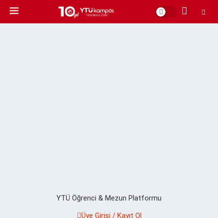
YTÜ Öğrenci & Mezun Platformu
Üye Girişi / Kayıt Ol