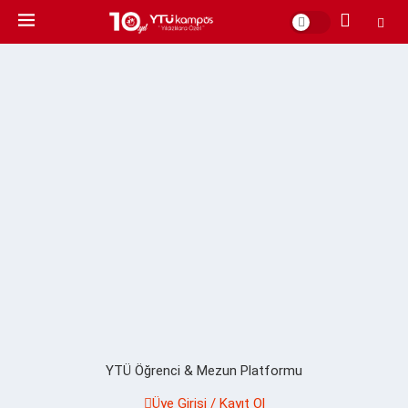
YTÜ Öğrenci & Mezun Platformu
Üye Girişi / Kayıt Ol