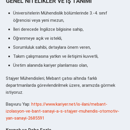
GENEL NİTELİKLER VE İŞ TANIMI
Üniversitelerin Mühendislik bölümlerinde 3.-4. sınıf
öğrencisi veya yeni mezun,
İleri derecede İngilizce bilgisine sahip,
Öğrenmeye açık ve istekli,
Sorumluluk sahibi, detaylara önem veren,
Takım çalışmasına yatkın ve iletişimi kuvvetli,
Üretim alanında kariyer planlaması olan,
Stajyer Mühendisleri; Mebant çatısı altında farklı
departmanlarda görevlendirilmek üzere, aramızda görmek
istiyoruz.
Başvuru Yap:
https://www.kariyer.net/is-ilani/mebant-
izolasyon-ve-bant-sanayi-a-s-stajyer-muhendis-otomotiv-
yan-sanayi-2685591
Kaynak ve Daha Fazla