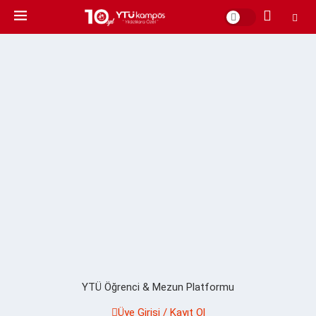
YTÜ Öğrenci & Mezun Platformu
Üye Girişi / Kayıt Ol