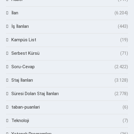
İlan
(6.204)
İş İlanları
(443)
Kampüs List
(19)
Serbest Kürsü
(71)
Soru-Cevap
(2.422)
Staj İlanları
(3.128)
Süresi Dolan Staj İlanları
(2.778)
taban-puanlari
(6)
Teknoloji
(7)
Yetenek Programları
(36)