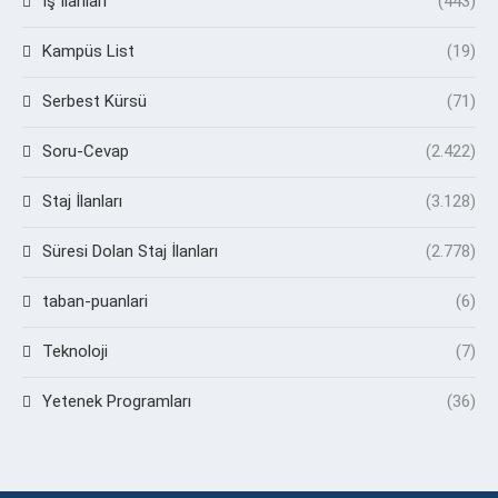
İş İlanları
(443)
Kampüs List
(19)
Serbest Kürsü
(71)
Soru-Cevap
(2.422)
Staj İlanları
(3.128)
Süresi Dolan Staj İlanları
(2.778)
taban-puanlari
(6)
Teknoloji
(7)
Yetenek Programları
(36)