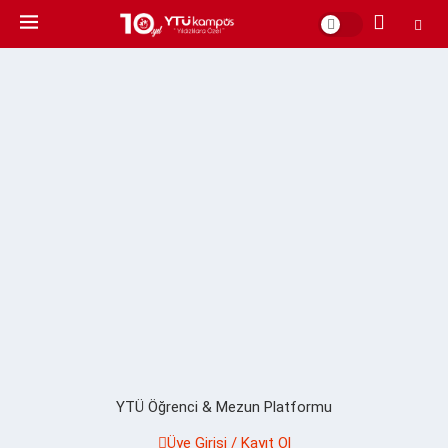
YTÜ Öğrenci & Mezun Platformu
Üye Girişi / Kayıt Ol