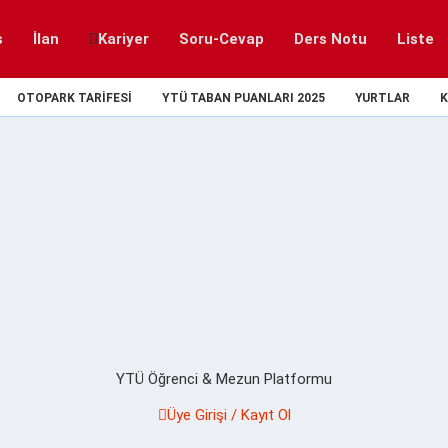
s
İlan
Kariyer
Soru-Cevap
Ders Notu
Liste
OTOPARK TARIFESI
YTÜ TABAN PUANLARI 2025
YURTLAR
K
YTÜ Öğrenci & Mezun Platformu
Üye Girişi / Kayıt Ol