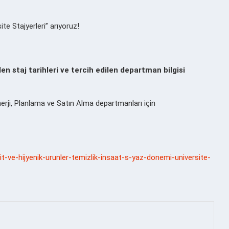
te Stajyerleri” arıyoruz!
len staj tarihleri ve tercih edilen departman bilgisi
nerji, Planlama ve Satın Alma departmanları için
git-ve-hijyenik-urunler-temizlik-insaat-s-yaz-donemi-universite-