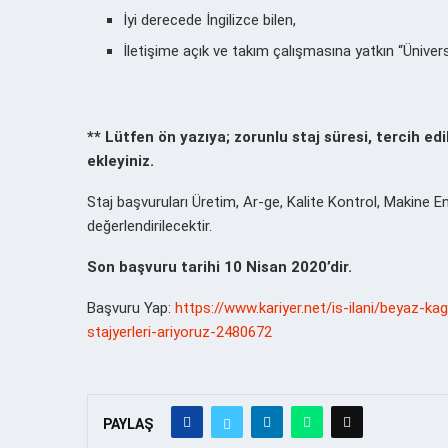
İyi derecede İngilizce bilen,
İletişime açık ve takım çalışmasına yatkın “Üniversi
** Lütfen ön yazıya; zorunlu staj süresi, tercih edi
ekleyiniz.
Staj başvuruları Üretim, Ar-ge, Kalite Kontrol, Makine E
değerlendirilecektir.
Son başvuru tarihi 10 Nisan 2020’dir.
Başvuru Yap:
https://www.kariyer.net/is-ilani/beyaz-ka
stajyerleri-ariyoruz-2480672
PAYLAŞ