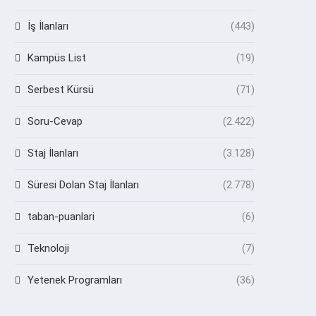
İş İlanları
(443)
Kampüs List
(19)
Serbest Kürsü
(71)
Soru-Cevap
(2.422)
Staj İlanları
(3.128)
Süresi Dolan Staj İlanları
(2.778)
taban-puanlari
(6)
Teknoloji
(7)
Yetenek Programları
(36)