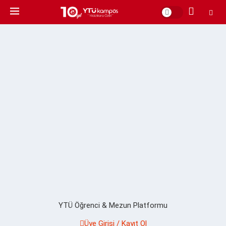
YTÜ Öğrenci & Mezun Platformu
Üye Girişi / Kayıt Ol